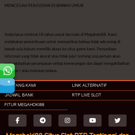
MENCEGAH PERJUDIAN DI BAWAH UMUR
Anda harus minimal 18 tahun untuk bermain di Megahoki88. Kami
melakukan pemeriksaan untuk memastikan bahwa tidak ada orang di
bawah usia hukum memiliki akses ke situs game kami. Penyediaan
informasi yang tidak akurat atau tidak jujur tentang usia pemain akan
mengakibatkan perampasan setiap kemenangan dan dapat mengakibatkan
sipil dan / atau tuntutan pidana.
TENTANG KAMI
LINK ALTERNATIF
JADWAL BANK
RTP LIVE SLOT
FITUR MEGAHOKI88