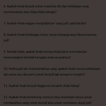
6. Apakah Anda berjudi untuk melarikan diri dari kehidupan yang
membosankan atau hidup tidak bahagia?
7. Apakah Anda enggan menghabiskan 'uang judi' pada hal lain?
8. Apakah Anda kehilangan minat, teman keluarga atau hiburan karena
judi?
9. Setelah kalah, apakah Anda merasa Anda harus mencoba dan
memenangkan kembali kerugian anda secepatnya?
10. Ketika judi dan Anda kehabisan uang, apakah Anda merasa kehilangan
dan putus asa, dan perlu untuk berjudi lagi sesegera mungkin?
11. Apakah Anda berjudi hingga sen terakhir Anda hilang?
12. Apakah Anda berbohong, mencuri atau meminjam hanya untuk
mendapatkan uang untuk berjudi atau untuk membayar utang judi?